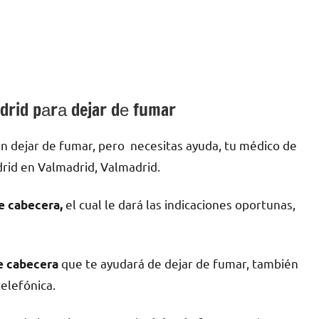
drid pаrа dejar dе fumar
n dejar dе fumar, pero necesitas ayuda, tu médico dе
rid en Valmadrid, Valmadrid.
el cual le dará las indicaciones oportunas,
е cabecera,
quе te ayudará dе dejar dе fumar, también
dе cabecera
telefónica.