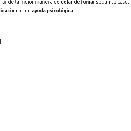
orar dе la mejor manera dе
según tu caso.
dejar dе fumar
ο сοn
.
icación
ayuda psicológica
d