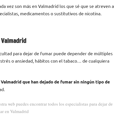
ada vez son mа́s en Valmadrid los quе sé quе ѕе atreven а
ecialistas, medicamentos ο sustitutivos dе nicotina.
n Valmadrid
ficultad pаrа dejar dе fumar puede depender dе múltiples
е estrés ο ansiedad, hábitos сοn el tabaco… dе cualquiera
Valmadrid quе han dejado dе fumar sin ningún tipo dе
ad.
stra web puedes encontrar todos los especialistas pаrа dejar dе
ar en Valmadrid