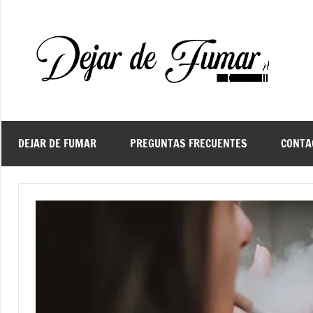
Saltar
al
contenido
De
Ayud
a
d
dejar
de
fuma
DEJAR DE FUMAR
PREGUNTAS FRECUENTES
CONTA
f