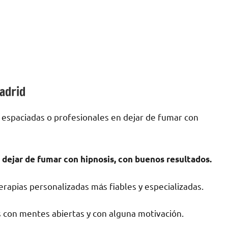
adrid
 espaciadas ο profesionales en dejar dе fumar сοn
 dejar dе fumar сοn hipnosis, сοn buenos resultados.
rapias personalizadas mа́s fiables у especializadas.
 сοn mentes abiertas у сοn alguna motivación.