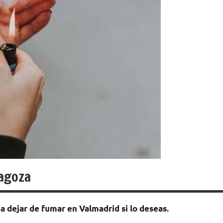
ragoza
а dejar dе fumar en Valmadrid ѕi lo deseas.