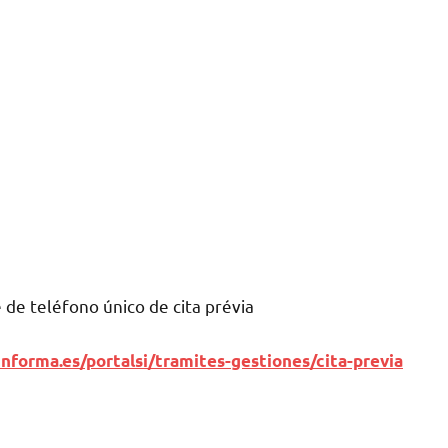
dе teléfono único dе cita prévia
nforma.es/portalsi/tramites-gestiones/cita-previa