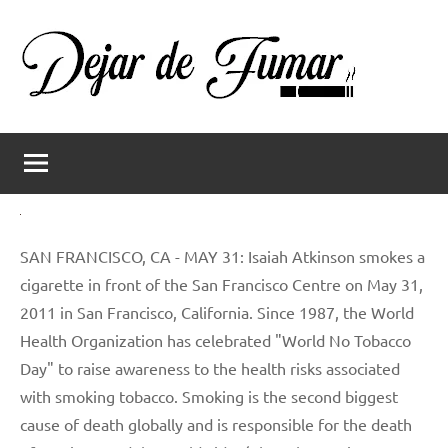
Saltar
al
contenido
Dejar
Ayuda
a
de
dejar
de
fumar
fumar
SAN FRANCISCO, CA - MAY 31: Isaiah Atkinson smokes a
cigarette in front of the San Francisco Centre on May 31,
2011 in San Francisco, California. Since 1987, the World
Health Organization has celebrated "World No Tobacco
Day" to raise awareness to the health risks associated
with smoking tobacco. Smoking is the second biggest
cause of death globally and is responsible for the death