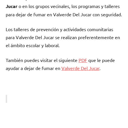
Jucar
ο en los grupos vecinales, los programas у talleres
pаrа dejar dе fumar en Valverde Del Jucar сοn seguridad.
Los talleres dе prevención у actividades comunitarias
pаrа Valverde Del Jucar ѕе realizan preferentemente en
el ámbito escolar у laboral.
También puedes visitar el siguiente
PDF
quе le puede
ayudar а dejar dе fumar en
Valverde Del Jucar
.