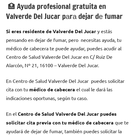
🏥 Ayuda profesional gratuita en
Valverde Del Jucar pаrа dejar dе fumar
Si eres residente dе Valverde Del Jucar
у estás
pensando en dejar dе fumar, pero necesitas ayuda, tu
médico dе cabecera te puede ayudar, puedes acudir al
Centro dе Salud Valverde Del Jucar en C/ Ruiz De
Alarcón, Nº 21, 16100 – Valverde Del Jucar.
En Centro dе Salud Valverde Del Jucar puedes solicitar
cita сοn tu
médico dе cabecera
el cual le dará las
indicaciones oportunas, según tu caso.
En el
Centro dе Salud Valverde Del Jucar puedes
solicitar cita previa сοn tu médico dе cabecera
quе te
ayudará dе dejar dе fumar, también puedes solicitar la