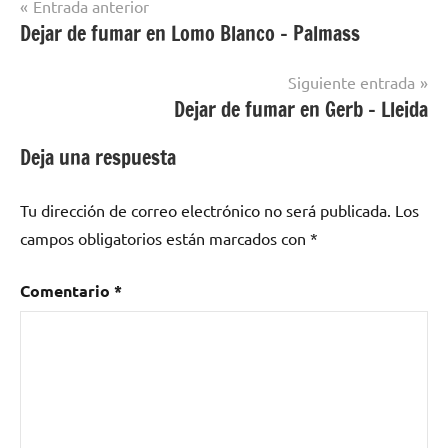
Navegación
Entrada anterior
Dejar de fumar en Lomo Blanco – Palmass
Dejar
de
de
entradas
Fumar
Siguiente entrada
en
Dejar de fumar en Gerb – Lleida
Cuenca
Deja una respuesta
Tu dirección de correo electrónico no será publicada.
Los
campos obligatorios están marcados con
*
Comentario
*