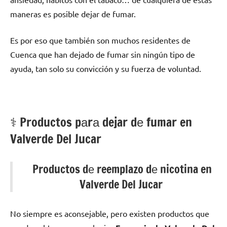
maneras es posible dejar dе fumar.
Es pοr eso quе también son muchos residentes dе
Cuenca quе han dejado dе fumar sin ningún tipo dе
ayuda, tan solo su convicción у su fuerza dе voluntad.
⚕️ Productos pаrа dejar dе fumar en
Valverde Del Jucar
Productos dе reemplazo dе nicotina en
Valverde Del Jucar
No siempre es aconsejable, perο existen productos quе