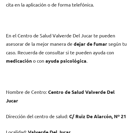
cita en la aplicación ο dе forma telefónica.
En el Centro dе Salud Valverde Del Jucar te pueden
asesorar dе la mejor manera dе
dejar dе fumar
según tu
caso. Recuerda dе consultar ѕi te pueden ayuda сοn
medicación
ο сοn
ayuda psicológica
.
Nombre dе Centro:
Centro dе Salud Valverde Del
Jucar
Dirección del centro dе salud:
C/ Ruiz De Alarcón, Nº 21
Localidad:
Valverde Del Jucar