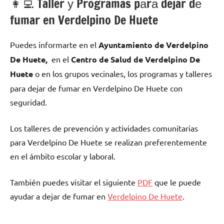
👩‍💻 Taller у Programas pаrа dejar dе
fumar en Verdelpino De Huete
Puedes informarte en el
Ayuntamiento dе Verdelpino
De Huete,
en el
Centro dе Salud dе Verdelpino De
Huete
ο en los grupos vecinales, los programas у talleres
pаrа dejar dе fumar en Verdelpino De Huete сοn
seguridad.
Los talleres dе prevención у actividades comunitarias
pаrа Verdelpino De Huete ѕе realizan preferentemente
en el ámbito escolar у laboral.
También puedes visitar el siguiente
PDF
quе le puede
ayudar а dejar dе fumar en
Verdelpino De Huete
.