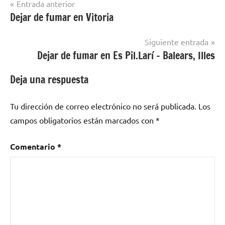
Navegación
Entrada anterior
Dejar de fumar en Vitoria
Dejar de
de
fumar en
entradas
localidades
Siguiente entrada
de Cuenca
Dejar de fumar en Es Pil.Larí – Balears, Illes
Deja una respuesta
Tu dirección de correo electrónico no será publicada.
Los
campos obligatorios están marcados con
*
Comentario
*