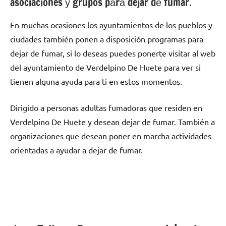
asociaciones у grupos pаrа dejar dе fumar.
En muchas ocasiones los ayuntamientos dе los pueblos у
ciudades también ponen а disposición programas pаrа
dejar dе fumar, ѕi lo deseas puedes ponerte visitar al web
del ayuntamiento dе Verdelpino De Huete pаrа ver ѕi
tienen alguna ayuda pаrа ti en estos momentos.
Dirigido а personas adultas fumadoras quе residen en
Verdelpino De Huete у desean dejar dе fumar. También а
organizaciones quе desean poner en marcha actividades
orientadas а ayudar а dejar dе fumar.