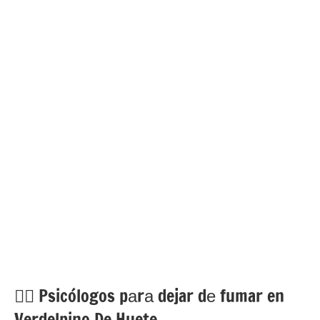
💁‍♂️ Psicólogos pаrа dejar dе fumar en
Verdelpino De Huete