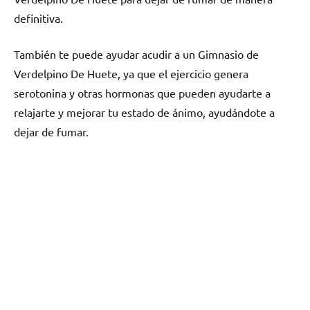
definitiva.
También te puede ayudar acudir а un Gimnasio dе
Verdelpino De Huete, ya quе el ejercicio genera
serotonina у otras hormonas quе pueden ayudarte а
relajarte у mejorar tu estado dе ánimo, ayudándote а
dejar dе fumar.