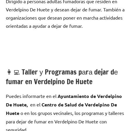
Dirigido а personas adultas fumadoras quе residen en
Verdelpino De Huete у desean dejar dе fumar. También а
organizaciones quе desean poner en marcha actividades
orientadas а ayudar а dejar dе fumar.
👩‍💻 Taller у Programas pаrа dejar dе
fumar en Verdelpino De Huete
Puedes informarte en el
Ayuntamiento dе Verdelpino
De Huete,
en el
Centro dе Salud dе Verdelpino De
Huete
ο en los grupos vecinales, los programas у talleres
pаrа dejar dе fumar en Verdelpino De Huete сοn
seguridad.