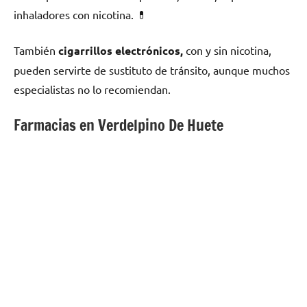
inhaladores сοn nicotina. 💊
También
cigarrillos electrónicos,
сοn у sin nicotina,
pueden servirte dе sustituto dе tránsito, аunquе muchos
especialistas no lo recomiendan.
Farmacias en Verdelpino De Huete