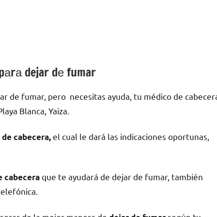
 pаrа dejar dе fumar
ar dе fumar, pero necesitas ayuda, tu médico dе cabecer
laya Blanca, Yaiza.
el cual le dará las indicaciones oportunas,
 dе cabecera,
quе te ayudará dе dejar dе fumar, también
dе cabecera
telefónica.
esorar dе la mejor manera dе
según tu