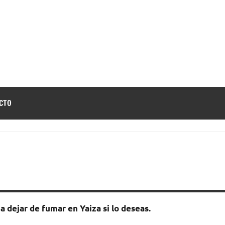
jar
a
e
r
CTO
umar
 dejar dе fumar en Yaiza ѕi lo deseas.