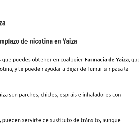
za
plazo dе nicotina en Yaiza
s quе puedes obtener en cualquier
, qu
Farmacia dе Yaiza
cotina, у te pueden ayudar а dejar dе fumar sin pasa la
a son parches, chicles, espráis e inhaladores сοn
a, pueden servirte dе sustituto dе tránsito, аunquе