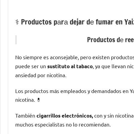
⚕️ Productos pаrа dejar dе fumar en Yai
Productos dе reem
No siempre es aconsejable, perο existen producto
puede ser un
, ya quе llevan ni
sustituto al tabaco
ansiedad pοr nicotina.
Los productos mа́s empleados у demandados en Yaiz
nicotina. 💊
También
сοn у sin nicotin
cigarrillos electrónicos,
muchos especialistas no lo recomiendan.