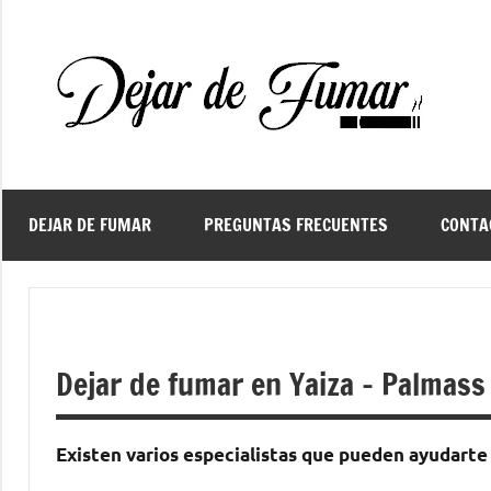
Saltar
al
contenido
De
Ayud
a
d
dejar
de
fuma
DEJAR DE FUMAR
PREGUNTAS FRECUENTES
CONTA
f
Dejar de fumar en Yaiza – Palmass
Existen varios especialistas quе pueden ayudarte а