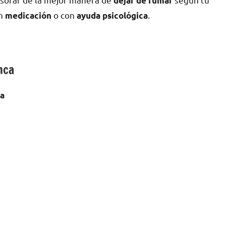
dejar dе fumar
οn
ο сοn
.
medicación
ayuda psicológica
nca
ca