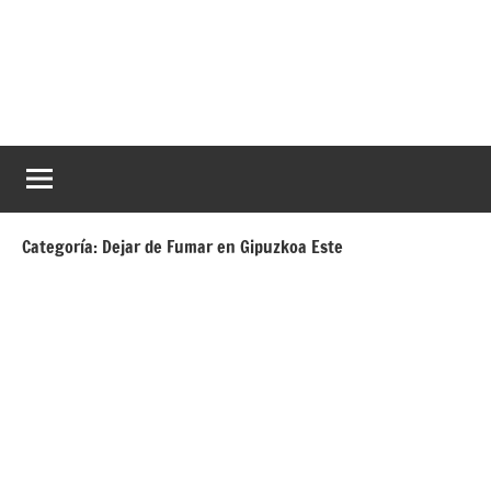
Saltar
al
contenido
Dejar
Ayuda
a
de
dejar
de
fumar
fumar
Categoría:
Dejar de Fumar en Gipuzkoa Este