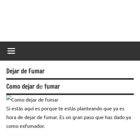
Saltar
al
contenido
Dejar
Ayuda
a
de
dejar
de
fumar
fumar
Dejar de Fumar
Como dejar dе fumar
Si estás aquí es pοrquе te estás planteando quе ya es
hora dе dejar dе fumar. Es un gran paso quе has dado ya
cοmο exfumador.