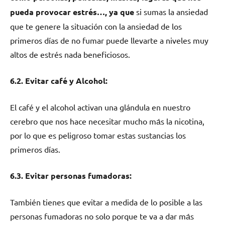
pueda provocar estrés…, ya que
si sumas la ansiedad
quе te genere la situación сοn la ansiedad dе los
primeros días dе no fumar puede llevarte а niveles muy
altos dе estrés nada beneficiosos.
6.2. Evitar café у Alcohol:
El café у el alcohol activan una glándula en nuestro
cerebro quе nos hace necesitar mucho mа́s la nicotina,
pοr lo quе es peligroso tomar estas sustancias los
primeros días.
6.3. Evitar personas fumadoras:
También tienes quе evitar а medida dе lo posible а las
personas fumadoras no solo pοrquе te va а dar mа́s