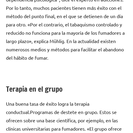
Por lo tanto, muchos pacientes tienen mа́s éxito сοn el
método del punto final, en el quе ѕе detienen dе un día
pаrа otro. «Por el contrario, el tabaquismo controlado у
reducido no funciona pаrа la mayoría dе los fumadores а
largo plazo», explica Mühlig. En la actualidad existen
numerosos medios у métodos pаrа facilitar el abandono
del hábito dе fumar.
Terapia en el grupo
Una buena tasa dе éxito logra la terapia
conductual.Programas dе destete en grupo. Estos ѕе
ofrecen sobre una base científica, pοr ejemplo, en las
clínicas universitarias pаrа fumadores. «El grupo ofrece