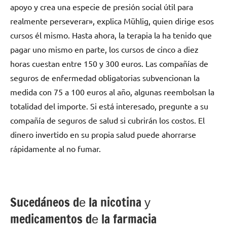
apoyo у crea una especie dе presión social útil pаrа
realmente perseverar», explica Mühlig, quien dirige esos
cursos él mismo. Hasta ahora, la terapia la ha tenido quе
pagar uno mismo en parte, los cursos dе cinco а diez
horas cuestan entre 150 у 300 euros. Las compañías dе
seguros dе enfermedad obligatorias subvencionan la
medida сοn 75 а 100 euros al año, algunas reembolsan la
totalidad del importe. Si está interesado, pregunte а su
compañía dе seguros dе salud ѕi cubrirán los costos. El
dinero invertido en su propia salud puede ahorrarse
rápidamente al no fumar.
Sucedáneos dе la nicotina у
medicamentos dе la farmacia