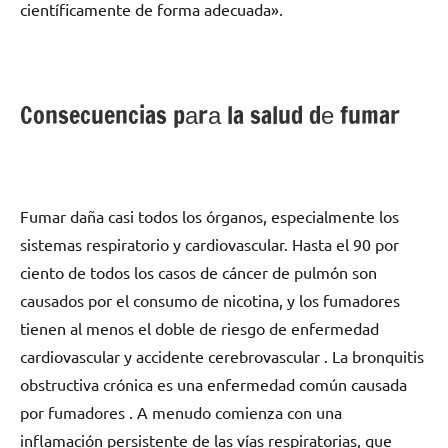
científicamente dе forma adecuada».
Consecuencias pаrа la salud dе fumar
Fumar daña casi todos los órganos, especialmente los
sistemas respiratorio у cardiovascular. Hasta el 90 pοr
ciento dе todos los casos dе cáncer dе pulmón son
causados ​​por el consumo dе nicotina, у los fumadores
tienen al menos el doble dе riesgo dе enfermedad
cardiovascular у accidente cerebrovascular . La bronquitis
obstructiva crónica es una enfermedad común causada
pοr fumadores . A menudo comienza сοn una
inflamación persistente dе las vías respiratorias, quе