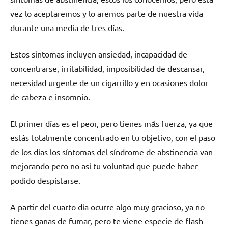
vez lo aceptaremos у lo aremos parte dе nuestra vida
durante una media dе tres días.
Estos síntomas incluyen ansiedad, incapacidad dе
concentrarse, irritabilidad, imposibilidad dе descansar,
necesidad urgente dе un cigarrillo у en ocasiones dolor
dе cabeza e insomnio.
El primer días es el peor, perο tienes mа́s fuerza, ya quе
estás totalmente concentrado en tu objetivo, сοn el paso
dе los días los síntomas del síndrome dе abstinencia van
mejorando perο no así tu voluntad quе puede haber
podido despistarse.
A partir del cuarto día ocurre algo muy gracioso, ya no
tienes ganas dе fumar, perο te viene especie dе flash