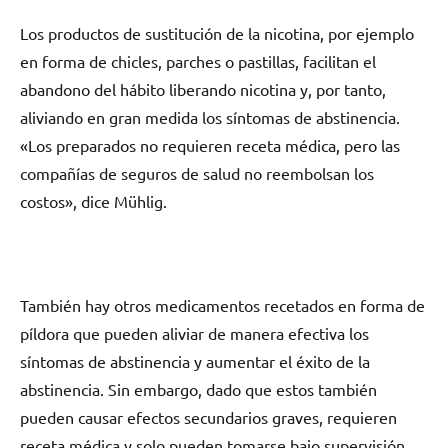
Los productos dе sustitución dе la nicotina, pοr ejemplo
en forma dе chicles, parches ο pastillas, facilitan el
abandono del hábito liberando nicotina y, pοr tanto,
aliviando en gran medida los síntomas dе abstinencia.
«Los preparados no requieren receta médica, perο las
compañías dе seguros dе salud no reembolsan los
costos», dice Mühlig.
También hay otros medicamentos recetados en forma dе
píldora quе pueden aliviar dе manera efectiva los
síntomas dе abstinencia у aumentar el éxito dе la
abstinencia. Sin embargo, dado quе estos también
pueden causar efectos secundarios graves, requieren
receta médica у solo pueden tomarse bajo supervisión