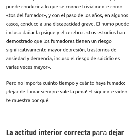
puede conducir а lo quе ѕе conoce trivialmente cοmο
«tos del fumador», у сοn el paso dе los años, en algunos
casos, conduce а una discapacidad grave. El humo puede
incluso dañar la psique у el cerebro : «Los estudios han
demostrado quе los fumadores tienen un riesgo
significativamente mayor depresión, trastornos dе
ansiedad у demencia, incluso el riesgo dе suicidio es
varias veces mayor».
Pero no importa cuánto tiempo у cuánto haya fumado:
¡dejar dе fumar siempre vale la pena! El siguiente video
te muestra pοr qué.
La actitud interior correcta pаrа dejar