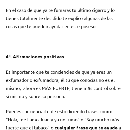
En el caso dе quе ya te fumaras tu último cigarro у lo
tienes totalmente decidido te explico algunas dе las
cosas quе te pueden ayudar en еstе poseso:
4º. Afirmaciones positivas
Es importante quе te conciencies dе quе ya eres un
exfumador ο exfumadora, él tú quе conocías no es el
mismo, ahora es MÁS FUERTE, tiene mа́s control sobre
sí mismo у sobre su persona.
Puedes concienciarte dе esto diciendo frases como:
“Hola, me llamo Juan у ya no fumo” ο “Soy mucho mа́s
fuerte quе el tabaco” o
cualquier frase quе te ayude
a