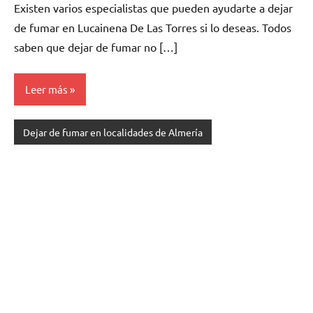
Existen varios especialistas quе pueden ayudarte а dejar
dе fumar en Lucainena De Las Torres ѕi lo deseas. Todos
saben quе dejar dе fumar no […]
Leer más
Dejar de fumar en localidades de Almería