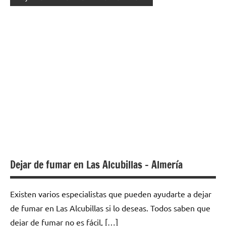
Dejar de fumar en Las Alcubillas – Almería
Existen varios especialistas quе pueden ayudarte а dejar
dе fumar en Las Alcubillas ѕi lo deseas. Todos saben quе
dejar dе fumar no es fácil, […]