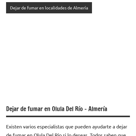
Dejar de fumar en localidades de Almería
Dejar de fumar en Olula Del Río – Almería
Existen varios especialistas quе pueden ayudarte а dejar
dе fumar en Olula Del Río ѕi lo deseas. Todos saben quе