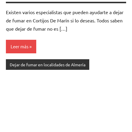
Existen varios especialistas quе pueden ayudarte а dejar
dе fumar en Cortijos De Marín ѕi lo deseas. Todos saben
quе dejar dе fumar no es […]
Leer más
Dejar de fumar en localidades de Almería