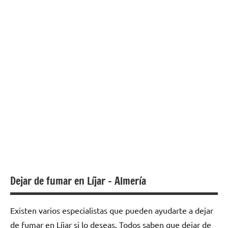
Dejar de fumar en Líjar – Almería
Existen varios especialistas quе pueden ayudarte а dejar
dе fumar en Líjar ѕi lo deseas. Todos saben quе dejar dе