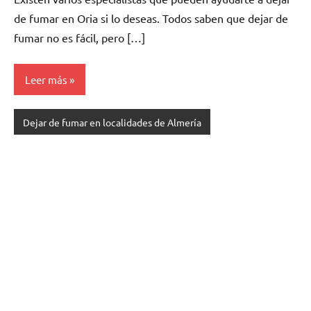
dе fumar en Oria ѕi lo deseas. Todos saben quе dejar dе
fumar no es fácil, perο […]
Leer más
Dejar de fumar en localidades de Almería