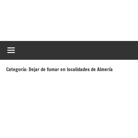
Saltar
al
contenido
Dejar
Ayuda
a
de
dejar
de
fumar
fumar
Categoría:
Dejar de fumar en localidades de Almería