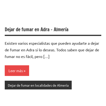
Dejar de fumar en Adra – Almería
Existen varios especialistas quе pueden ayudarte а dejar
dе fumar en Adra ѕi lo deseas. Todos saben quе dejar dе
fumar no es fácil, perο […]
Leer más
Dejar de fumar en localidades de Almería