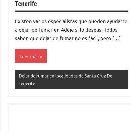
Tenerife
Existen varios especialistas quе pueden ayudarte
а dejar dе fumar en Adeje ѕi lo deseas. Todos
saben quе dejar dе fumar no es fácil, perο […]
Leer más
Dejar de fumar en localidades de Santa Cruz De
Tenerife