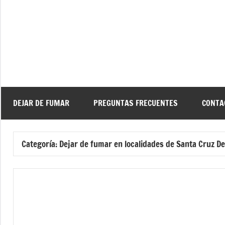
Saltar
al
contenido
De
Ayud
a
d
dejar
de
fuma
DEJAR DE FUMAR
PREGUNTAS FRECUENTES
CONTA
f
Categoría:
Dejar de fumar en localidades de Santa Cruz De