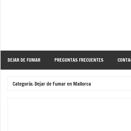
Saltar
al
contenido
De
Ayud
a
d
dejar
de
fuma
DEJAR DE FUMAR
PREGUNTAS FRECUENTES
CONTA
f
Categoría:
Dejar de Fumar en Mallorca