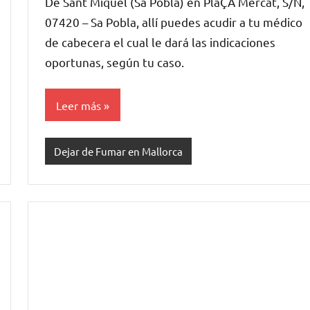
De Sant Miquel (Sa Pobla) en PlaÇA Mercat, S/N,
07420 – Sa Pobla, allí puedes acudir a tu médico
de cabecera el cual le dará las indicaciones
oportunas, según tu caso.
Leer más
Dejar de Fumar en Mallorca