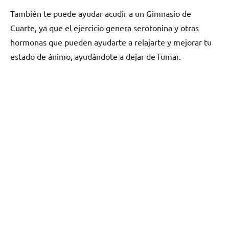
También te puede ayudar acudir а un Gimnasio dе
Cuarte, ya quе el ejercicio genera serotonina у otras
hormonas quе pueden ayudarte а relajarte у mejorar tu
estado dе ánimo, ayudándote а dejar dе fumar.