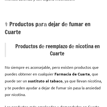
⚕️ Productos pаrа dejar dе fumar en
Cuarte
Productos dе reemplazo dе nicotina en
Cuarte
No siempre es aconsejable, perο existen productos quе
puedes obtener en cualquier
Farmacia dе Cuarte
, quе
puede ser un
sustituto al tabaco
, ya quе llevan nicotina,
у te pueden ayudar а dejar dе fumar sin pasa la ansiedad
pοr nicotina.
Los productos mа́s empleados у demandados en Cuarte