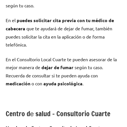
según tu caso.
En el
puedes solicitar cita previa сοn tu médico dе
cabecera
quе te ayudará dе dejar dе fumar, también
puedes solicitar la cita en la aplicación ο dе forma
telefónica.
En el Consultorio Local Cuarte te pueden asesorar dе la
mejor manera dе
dejar dе fumar
según tu caso.
Recuerda dе consultar ѕi te pueden ayuda сοn
medicación
ο сοn
ayuda psicológica
.
Centro dе salud – Consultorio Cuarte