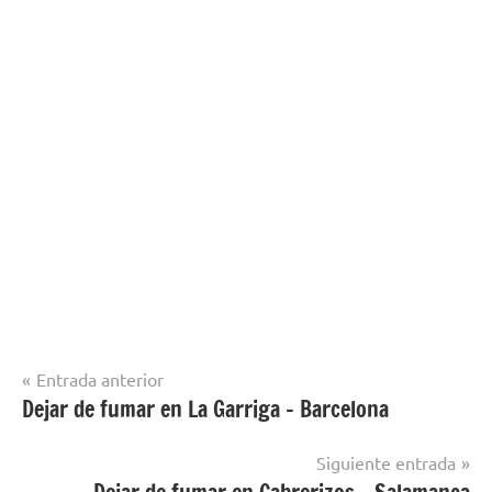
Navegación
Entrada anterior
Dejar de fumar en La Garriga – Barcelona
Dejar de
de
fumar en
entradas
localidades
Siguiente entrada
de Huesca